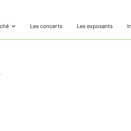
rché
Les concerts
Les exposants
I
r