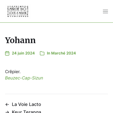
Yohann
24 juin 2024
In
Marché 2024
Crêpier.
Beuzec-Cap-Sizun
←
La Voie Lacto
→
Keur Teranga