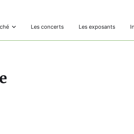
rché
Les concerts
Les exposants
I
le