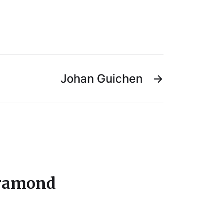
Johan Guichen
→
aramond