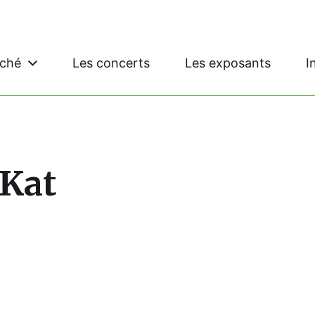
rché
Les concerts
Les exposants
I
 Kat