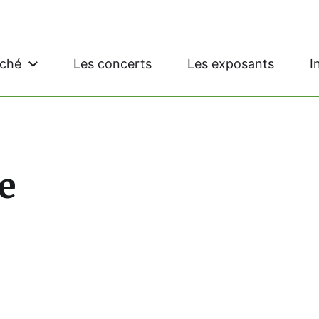
rché
Les concerts
Les exposants
I
e