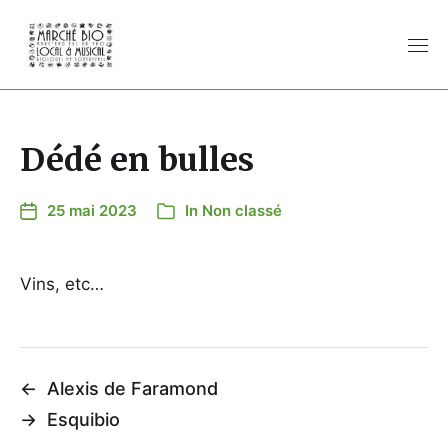
Dédé en bulles
25 mai 2023
In
Non classé
Vins, etc…
←
Alexis de Faramond
→
Esquibio